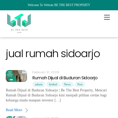
Welcome To Website BE THE BEST PROPERTY
Skip
Menu
to
content
jual rumah sidoarjo
Februari 21, 2026
Rumah Dijual di Buduran Sidoarjo
admin
Artikel
,
News
,
Post
Rumah Dijual di Buduran Sidoarjo | Be The Best Property, Mencari
Rumah Dijual di Buduran Sidoarjo kini menjadi pilihan cerdas bagi
keluarga muda maupun investor […]
Read More