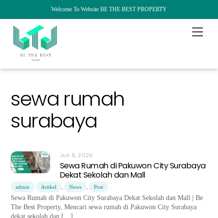
Welcome To Website BE THE BEST PROPERTY
Skip
Menu
to
content
sewa rumah
surabaya
Juli 9, 2026
Sewa Rumah di Pakuwon City Surabaya
Dekat Sekolah dan Mall
admin
Artikel
,
News
,
Post
Sewa Rumah di Pakuwon City Surabaya Dekat Sekolah dan Mall | Be
The Best Property, Mencari sewa rumah di Pakuwon City Surabaya
dekat sekolah dan […]