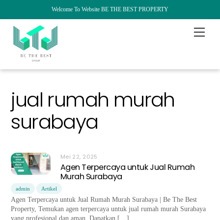
Welcome To Website BE THE BEST PROPERTY
Skip
Menu
to
content
jual rumah murah
surabaya
Mei 22, 2025
Agen Terpercaya untuk Jual Rumah
Murah Surabaya
admin
Artikel
Agen Terpercaya untuk Jual Rumah Murah Surabaya | Be The Best
Property, Temukan agen terpercaya untuk jual rumah murah Surabaya
yang profesional dan aman. Dapatkan […]