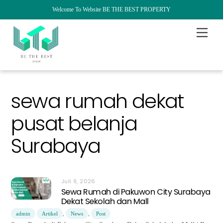
Welcome To Website BE THE BEST PROPERTY
Skip
Menu
to
content
sewa rumah dekat
pusat belanja
Surabaya
Juli 9, 2026
Sewa Rumah di Pakuwon City Surabaya
Dekat Sekolah dan Mall
admin
Artikel
,
News
,
Post