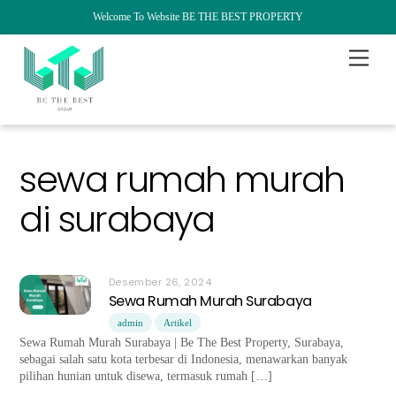
Welcome To Website BE THE BEST PROPERTY
Skip
Menu
to
content
sewa rumah murah
di surabaya
Desember 26, 2024
Sewa Rumah Murah Surabaya
admin
Artikel
Sewa Rumah Murah Surabaya | Be The Best Property, Surabaya,
sebagai salah satu kota terbesar di Indonesia, menawarkan banyak
pilihan hunian untuk disewa, termasuk rumah […]