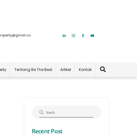
roperty@gmail.co
Search
erty
Tentang Be The Best
Artikel
Kontak
Recent Post