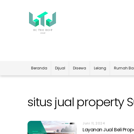
Skip
to
content
Beranda
Dijual
Disewa
Lelang
Rumah Ba
situs jual property
Juni 11, 2024
Layanan Jual Beli Prop