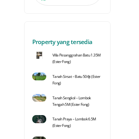
Property yang tersedia
Villa Pesanggrahan Batu 1.35M
(Ester Fong)
Tanah Sirsat – Batu 504jt (Ester
Fong)
Tanah Sengkol – Lombok
Tengah 5M (Ester Fong)
Tanah Praya – Lombok 6.5M
(Ester Fong)