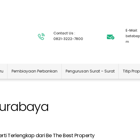
E-Mail:
Contact Us :
betebep
0821-3222-7800
m
ru
Pembiayaan Perbankan
Pengurusan Surat – Surat
Titip Prop
 Surabaya
erti Terlengkap dari Be The Best Property