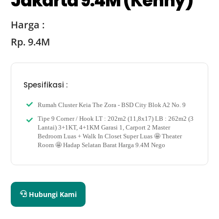
Jakarta 9.4M (Kenny)
Harga :
Rp. 9.4M
Spesifikasi :
Rumah Cluster Keia The Zora - BSD City Blok A2 No. 9
Tipe 9 Corner / Hook LT : 202m2 (11,8x17) LB : 262m2 (3
Lantai) 3+1KT, 4+1KM Garasi 1, Carport 2 Master
Bedroom Luas + Walk In Closet Super Luas 🤩 Theater
Room 🤩 Hadap Selatan Barat Harga 9.4M Nego
Hubungi Kami