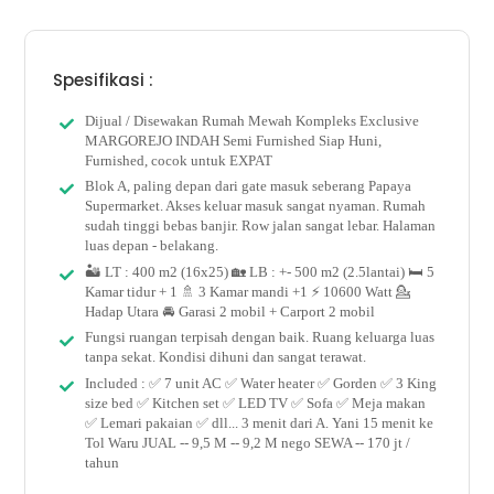
Spesifikasi :
Dijual / Disewakan Rumah Mewah Kompleks Exclusive
MARGOREJO INDAH Semi Furnished Siap Huni,
Furnished, cocok untuk EXPAT
Blok A, paling depan dari gate masuk seberang Papaya
Supermarket. Akses keluar masuk sangat nyaman. Rumah
sudah tinggi bebas banjir. Row jalan sangat lebar. Halaman
luas depan - belakang.
🏜 LT : 400 m2 (16x25) 🏡 LB : +- 500 m2 (2.5lantai) 🛏 5
Kamar tidur + 1 🚿 3 Kamar mandi +1 ⚡ 10600 Watt 💁
Hadap Utara 🚘 Garasi 2 mobil + Carport 2 mobil
Fungsi ruangan terpisah dengan baik. Ruang keluarga luas
tanpa sekat. Kondisi dihuni dan sangat terawat.
Included : ✅ 7 unit AC ✅ Water heater ✅ Gorden ✅ 3 King
size bed ✅ Kitchen set ✅ LED TV ✅ Sofa ✅ Meja makan
✅ Lemari pakaian ✅ dll... 3 menit dari A. Yani 15 menit ke
Tol Waru JUAL -- 9,5 M -- 9,2 M nego SEWA -- 170 jt /
tahun