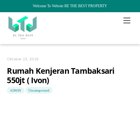
Welcome To Website BE THE BEST PROPERTY
Skip
Menu
to
content
Oktober 23, 2025
Rumah Kenjeran Tambaksari
550jt ( Ivon)
Uncategorized
ADMIN