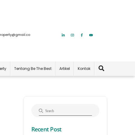
roperty@gmail.co
Search
erty
Tentang Be The Best
Artikel
Kontak
Recent Post