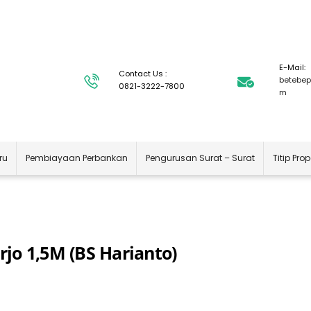
E-Mail:
Contact Us :
betebep
0821-3222-7800
m
ru
Pembiayaan Perbankan
Pengurusan Surat – Surat
Titip Prop
jo 1,5M (BS Harianto)