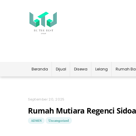
Skip
to
content
Beranda
Dijual
Disewa
Lelang
Rumah Ba
September 20, 2025
Rumah Mutiara Regenci Sidoar
Uncategorized
ADMIN