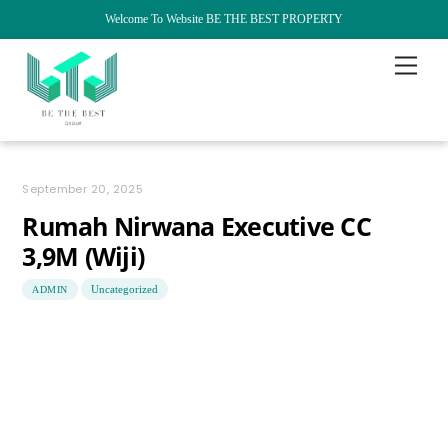
Welcome To Website BE THE BEST PROPERTY
Skip
Menu
to
content
September 20, 2025
Rumah Nirwana Executive CC
3,9M (Wiji)
Uncategorized
ADMIN