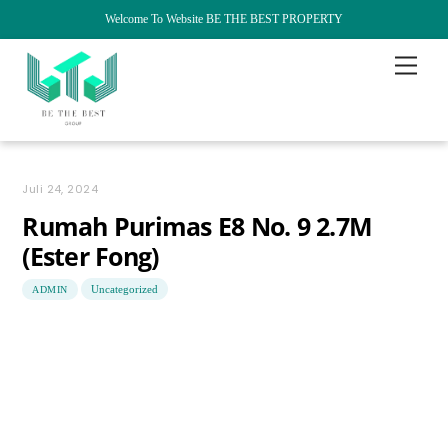
Welcome To Website BE THE BEST PROPERTY
Skip
Menu
to
content
Juli 24, 2024
Rumah Purimas E8 No. 9 2.7M
(Ester Fong)
Uncategorized
ADMIN