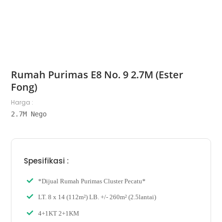
Rumah Purimas E8 No. 9 2.7M (Ester
Fong)
Harga :
2.7M Nego
Spesifikasi :
*Dijual Rumah Purimas Cluster Pecatu*
LT. 8 x 14 (112m²) LB. +/- 260m² (2.5lantai)
4+1KT 2+1KM