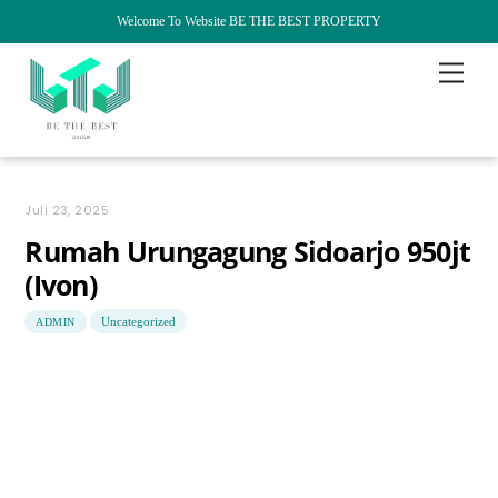
Welcome To Website BE THE BEST PROPERTY
Skip
Menu
to
content
Juli 23, 2025
Rumah Urungagung Sidoarjo 950jt
(Ivon)
Uncategorized
ADMIN