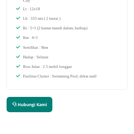
City
Lt : 12x18
Lb : 333 mtr ( 2 lantai )
Kt : 5+1 (2 kamar mandi dalam, bathup)
Km : 4+1
Sertifikat : Shm
Hadap : Selatan
Row Jalan : 2.5 mobil longgar
Fasilitas Cluster : Swimming Pool, dekat mall
Hubungi Kami