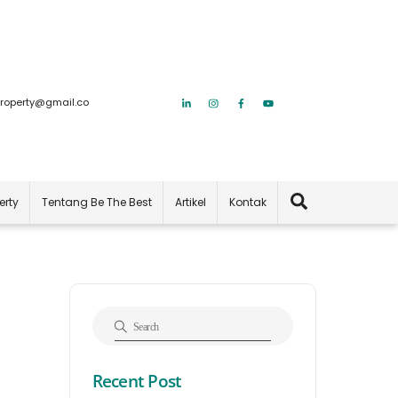
roperty@gmail.co
Search
erty
Tentang Be The Best
Artikel
Kontak
Recent Post