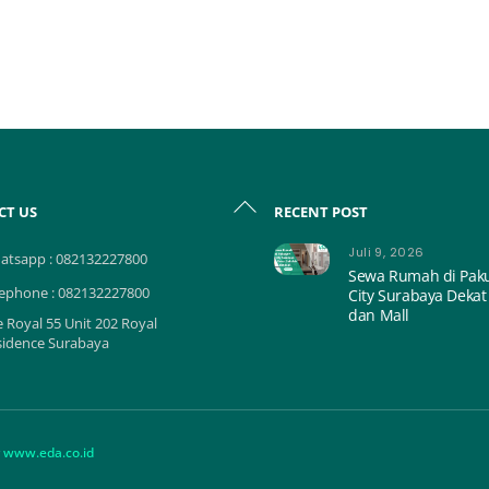
Back
CT US
RECENT POST
To
Top
Juli 9, 2026
atsapp : 082132227800
Sewa Rumah di Pa
lephone : 082132227800
City Surabaya Dekat
dan Mall
 Royal 55 Unit 202 Royal
sidence Surabaya
y
www.eda.co.id