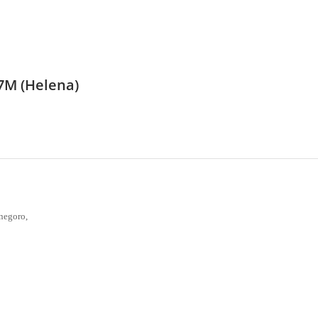
7M (Helena)
negoro,