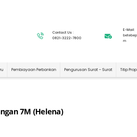
E-Mail:
Contact Us :
betebep
0821-3222-7800
m
ru
Pembiayaan Perbankan
Pengurusan Surat – Surat
Titip Prop
ngan 7M (Helena)