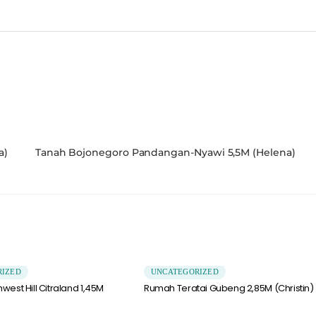
a)
Tanah Bojonegoro Pandangan-Nyawi 5,5M (Helena)
RIZED
UNCATEGORIZED
est Hill Citraland 1,45M
Rumah Teratai Gubeng 2,85M (Christin)