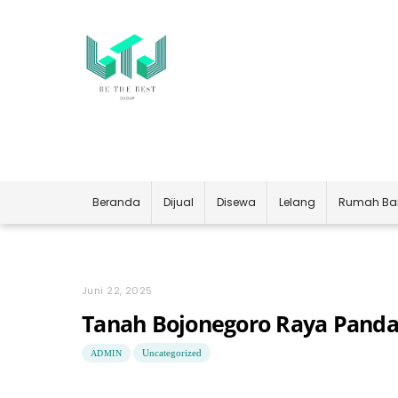
Skip
to
content
Beranda
Dijual
Disewa
Lelang
Rumah Ba
Juni 22, 2025
Tanah Bojonegoro Raya Panda
Uncategorized
ADMIN