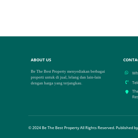
ABOUT US
CONTA
Be The Best Property menyediakan berbagai
Wh
properti untuk di jual, lelang dan lain-lain
Te
dengan harga yang terjangkau.
The
Re
© 2024 Be The Best Property All Rights Reserved. Published b